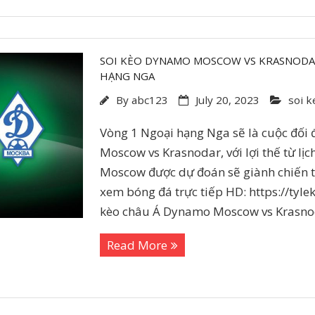
SOI KÈO DYNAMO MOSCOW VS KRASNODAR
HẠNG NGA
By
abc123
July 20, 2023
soi k
Vòng 1 Ngoại hạng Nga sẽ là cuộc đối
Moscow vs Krasnodar, với lợi thế từ lị
Moscow được dự đoán sẽ giành chiến th
xem bóng đá trực tiếp HD: https://tyle
kèo châu Á Dynamo Moscow vs Krasno
Read More