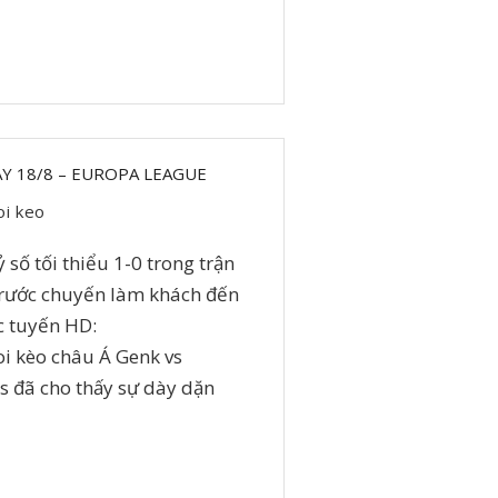
Y 18/8 – EUROPA LEAGUE
oi keo
số tối thiểu 1-0 trong trận
 trước chuyến làm khách đến
c tuyến HD:
oi kèo châu Á Genk vs
 đã cho thấy sự dày dặn