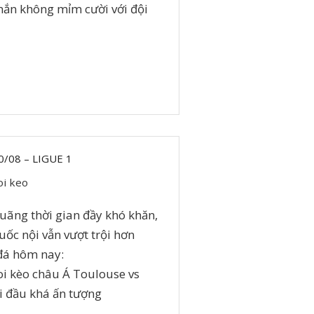
ắn không mỉm cười với đội
/08 – LIGUE 1
oi keo
uãng thời gian đầy khó khăn,
quốc nội vẫn vượt trội hơn
đá hôm nay:
oi kèo châu Á Toulouse vs
i đầu khá ấn tượng