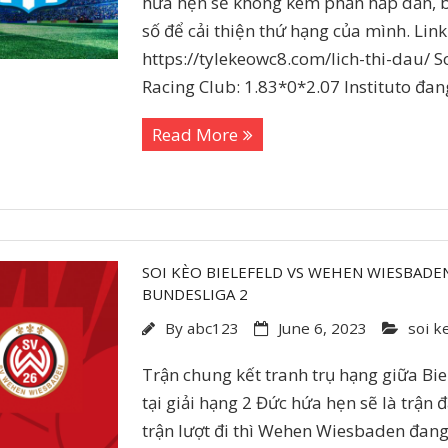
hứa hẹn sẽ không kém phần hấp dẫn, bở
số để cải thiện thứ hạng của mình. Lin
https://tylekeowc8.com/lich-thi-dau/ So
Racing Club: 1.83*0*2.07 Instituto đang
Read More
SOI KÈO BIELEFELD VS WEHEN WIESBADEN
BUNDESLIGA 2
By
abc123
June 6, 2023
soi k
Trận chung kết tranh trụ hạng giữa Bi
tại giải hạng 2 Đức hứa hẹn sẽ là trận đấ
trận lượt đi thì Wehen Wiesbaden đang 