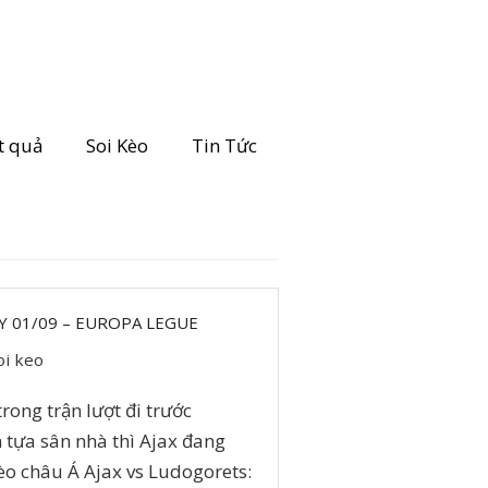
t quả
Soi Kèo
Tin Tức
Y 01/09 – EUROPA LEGUE
oi keo
rong trận lượt đi trước
m tựa sân nhà thì Ajax đang
kèo châu Á Ajax vs Ludogorets: