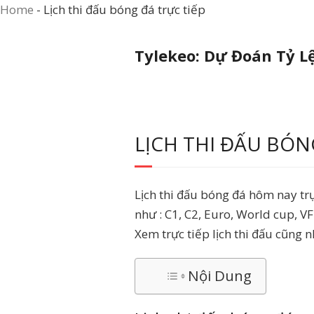
Home
-
Lịch thi đấu bóng đá trực tiếp
Skip
Tylekeo: Dự Đoán Tỷ L
to
content
LỊCH THI ĐẤU BÓN
Lịch thi đấu bóng đá hôm nay trự
như : C1, C2, Euro, World cup, V
Xem trực tiếp lịch thi đấu cũng n
Nội Dung