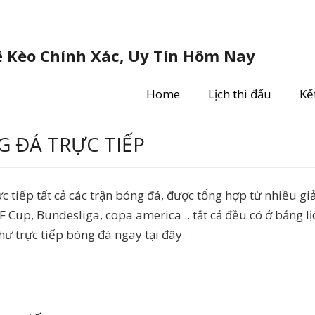
ệ Kèo Chính Xác, Uy Tín Hôm Nay
Home
Lịch thi đấu
Kế
G ĐÁ TRỰC TIẾP
c tiếp tất cả các trận bóng đá, được tổng hợp từ nhiều gi
FF Cup, Bundesliga, copa america .. tất cả đều có ở bảng l
hư trực tiếp bóng đá ngay tại đây.