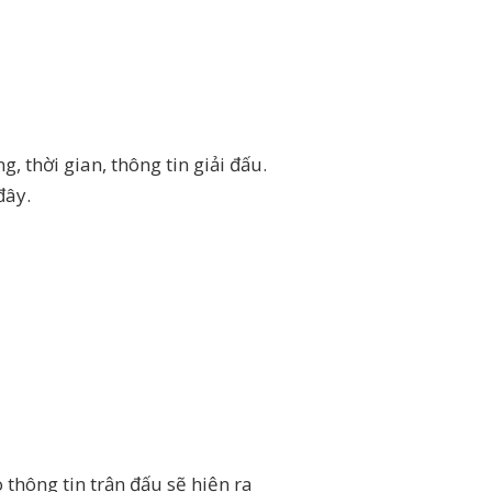
g, thời gian, thông tin giải đấu.
đây.
 thông tin trận đấu sẽ hiện ra