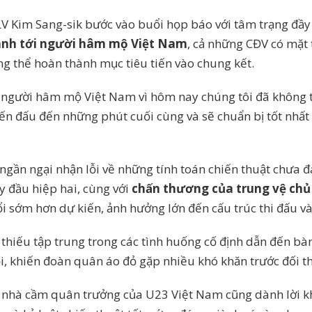
LV Kim Sang-sik bước vào buổi họp báo với tâm trạng đầ
hành tới người hâm mộ Việt Nam
, cả những CĐV có mặt t
ng thể hoàn thành mục tiêu tiến vào chung kết.
 tới người hâm mộ Việt Nam vì hôm nay chúng tôi đã không
hiến đấu đến những phút cuối cùng và sẽ chuẩn bị tốt nhất
ngần ngại nhận lỗi về những tính toán chiến thuật chưa 
 đầu hiệp hai, cùng với
chấn thương của trung vệ chủ
i sớm hơn dự kiến, ảnh hưởng lớn đến cấu trúc thi đấu và
thiếu tập trung trong các tình huống cố định dẫn đến bà
ội, khiến đoàn quân áo đỏ gặp nhiều khó khăn trước đối th
, nhà cầm quân trưởng của U23 Việt Nam cũng dành lời 