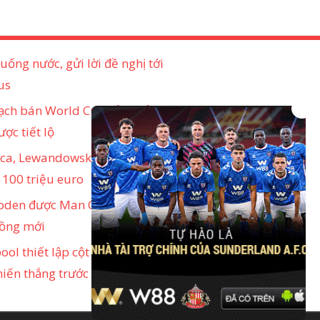
uống nước, gửi lời đề nghị tới
us
ạch bán World Cup của chủ tịch
×
ược tiết lộ
rca, Lewandowski khước từ mức
 100 triệu euro
Foden được Man City trao cho bản
ồng mới
ool thiết lập cột mốc ấn tượng
hiến thắng trước Everton