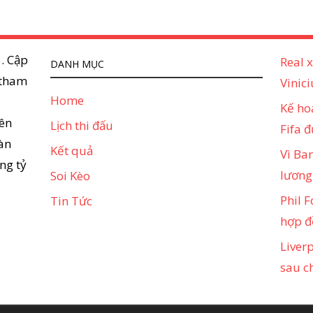
. Cập
Real x
DANH MỤC
 tham
Vinici
Home
Kế ho
ên
Lịch thi đấu
Fifa đ
àn
Kết quả
Vì Ba
ng tỷ
lương
Soi Kèo
Phil 
Tin Tức
hợp đ
Liverp
sau c