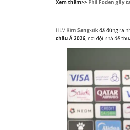
Xem thêm>>
Phil Foden gãy t
HLV
Kim Sang-sik
đã đứng ra nh
châu Á 2026
, nơi đội nhà để th