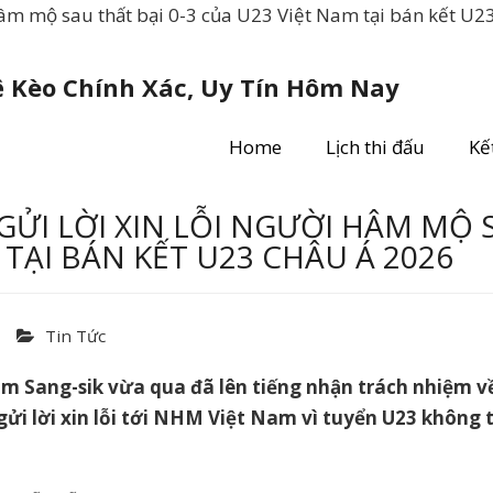
 hâm mộ sau thất bại 0-3 của U23 Việt Nam tại bán kết U2
ệ Kèo Chính Xác, Uy Tín Hôm Nay
Home
Lịch thi đấu
Kế
GỬI LỜI XIN LỖI NGƯỜI HÂM MỘ S
 TẠI BÁN KẾT U23 CHÂU Á 2026
Tin Tức
Kim Sang-sik vừa qua đã lên tiếng nhận trách nhiệm 
ửi lời xin lỗi tới NHM Việt Nam vì tuyển U23 không 