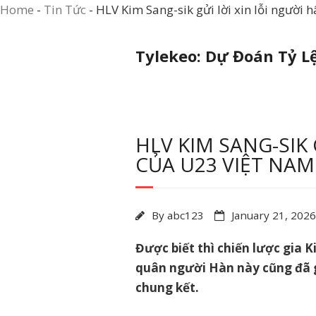
Home
-
Tin Tức
-
HLV Kim Sang-sik gửi lời xin lỗi người
Skip
Tylekeo: Dự Đoán Tỷ L
to
content
HLV KIM SANG-SIK 
CỦA U23 VIỆT NAM
By
abc123
January 21, 2026
Được biết thì chiến lược gia 
quân người Hàn này cũng đã g
chung kết.