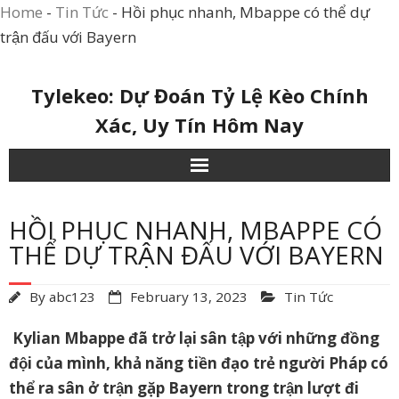
Home
-
Tin Tức
-
Hồi phục nhanh, Mbappe có thể dự
trận đấu với Bayern
Skip
Tylekeo: Dự Đoán Tỷ Lệ Kèo Chính
to
Xác, Uy Tín Hôm Nay
content
HỒI PHỤC NHANH, MBAPPE CÓ
THỂ DỰ TRẬN ĐẤU VỚI BAYERN
By
abc123
February 13, 2023
Tin Tức
Kylian Mbappe đã trở lại sân tập với những đồng
đội của mình, khả năng tiền đạo trẻ người Pháp có
thể ra sân ở trận gặp Bayern trong trận lượt đi