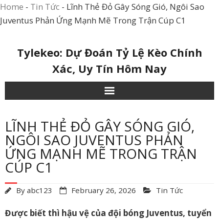
Home
-
Tin Tức
-
Lĩnh Thẻ Đỏ Gây Sóng Gió, Ngôi Sao
Juventus Phản Ứng Mạnh Mẽ Trong Trận Cúp C1
Skip
Tylekeo: Dự Đoán Tỷ Lệ Kèo Chính
to
Xác, Uy Tín Hôm Nay
content
LĨNH THẺ ĐỎ GÂY SÓNG GIÓ,
NGÔI SAO JUVENTUS PHẢN
ỨNG MẠNH MẼ TRONG TRẬN
CÚP C1
By
abc123
February 26, 2026
Tin Tức
Được biết thì hậu vệ của đội bóng Juventus, tuyển