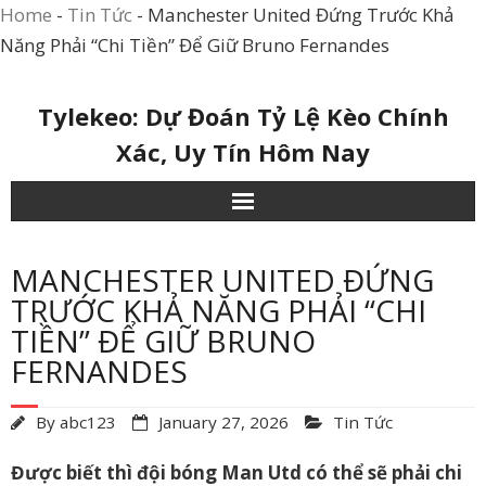
Home
-
Tin Tức
-
Manchester United Đứng Trước Khả
Năng Phải “Chi Tiền” Để Giữ Bruno Fernandes
Skip
Tylekeo: Dự Đoán Tỷ Lệ Kèo Chính
to
Xác, Uy Tín Hôm Nay
content
MANCHESTER UNITED ĐỨNG
TRƯỚC KHẢ NĂNG PHẢI “CHI
TIỀN” ĐỂ GIỮ BRUNO
FERNANDES
By
abc123
January 27, 2026
Tin Tức
Được biết thì đội bóng Man Utd có thể sẽ phải chi