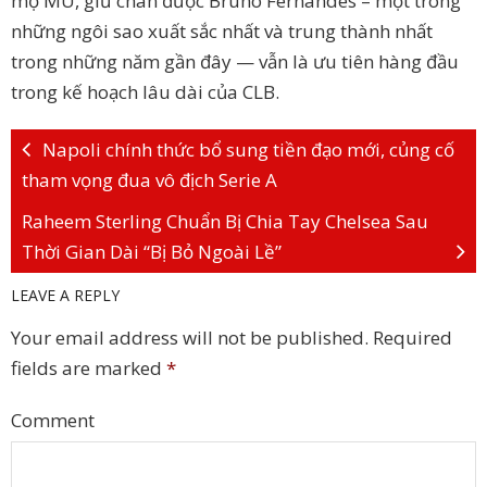
mộ MU, giữ chân được Bruno Fernandes – một trong
những ngôi sao xuất sắc nhất và trung thành nhất
trong những năm gần đây — vẫn là ưu tiên hàng đầu
trong kế hoạch lâu dài của CLB.
Napoli chính thức bổ sung tiền đạo mới, củng cố
tham vọng đua vô địch Serie A
Raheem Sterling Chuẩn Bị Chia Tay Chelsea Sau
Thời Gian Dài “Bị Bỏ Ngoài Lề”
LEAVE A REPLY
Your email address will not be published.
Required
fields are marked
*
Comment