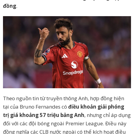
đồng
.
Theo nguồn tin từ truyền thông Anh, hợp đồng hiện
tại của Bruno Fernandes có
điều khoản giải phóng
trị giá khoảng 57 triệu bảng Anh
, nhưng chỉ áp dụng
đối với các đội bóng ngoài Premier League. Điều này
đồng nghĩa các CLB nước ngoài có thể kích hoạt điều