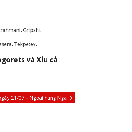
Rrahmani, Gripshi.
ssera, Tekpetey.
gorets và Xỉu cả
ngày 21/07 – Ngoại hạng Nga