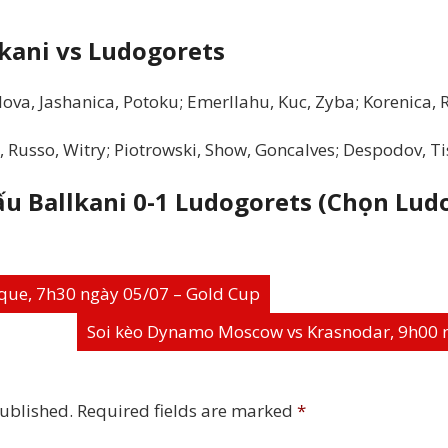
lkani vs Ludogorets
lova, Jashanica, Potoku; Emerllahu, Kuc, Zyba; Korenica, 
n, Russo, Witry; Piotrowski, Show, Goncalves; Despodov, Ti
ấu Ballkani 0-1 Ludogorets (Chọn Ludo
nique, 7h30 ngày 05/07 – Gold Cup
Soi kèo Dynamo Moscow vs Krasnodar, 9h00 
published.
Required fields are marked
*