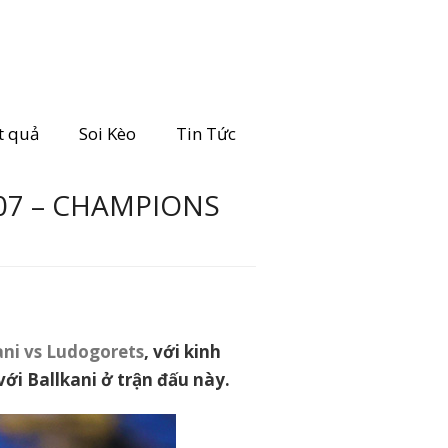
t quả
Soi Kèo
Tin Tức
/07 – CHAMPIONS
ani vs Ludogorets
, với kinh
ới Ballkani ở trận đấu này.