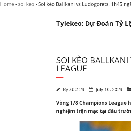
Home
-
soi keo
-
Soi kèo Ballkani vs Ludogorets, 1h45 n
Skip
Tylekeo: Dự Đoán Tỷ L
to
content
SOI KÈO BALLKANI
LEAGUE
By
abc123
July 10, 2023
Vòng 1/8 Champions League hứ
nghiệm trận mạc tại đấu trườn