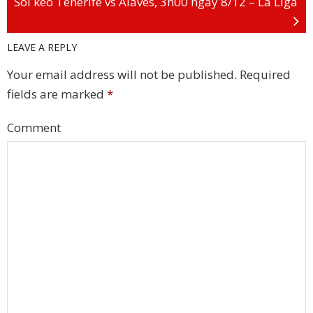
Soi kèo Tenerife vs Alaves, 3h00 ngày 8/12 – La Liga
LEAVE A REPLY
Your email address will not be published.
Required
fields are marked
*
Comment