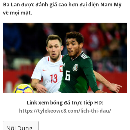
Ba Lan được đánh giá cao hơn đại diện Nam Mỹ
về mọi mặt.
Link xem bóng đá trực tiếp HD:
https://tylekeowc8.com/lich-thi-dau/
Nội Dung