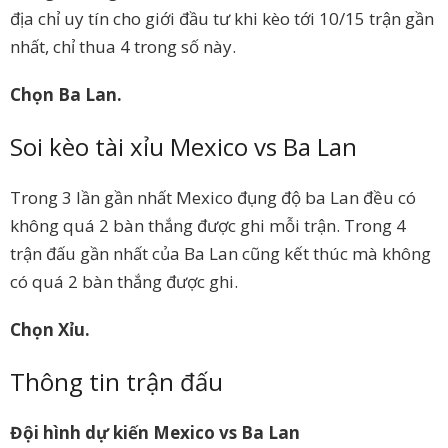
địa chỉ uy tín cho giới đầu tư khi kèo tới 10/15 trận gần
nhất, chỉ thua 4 trong số này.
Chọn Ba Lan.
Soi kèo tài xỉu Mexico vs Ba Lan
Trong 3 lần gần nhất Mexico đụng độ ba Lan đều có
không quá 2 bàn thắng được ghi mỗi trận. Trong 4
trận đấu gần nhất của Ba Lan cũng kết thúc mà không
có quá 2 bàn thắng được ghi.
Chọn Xỉu.
Thông tin trận đấu
Đội hình dự kiến Mexico vs Ba Lan