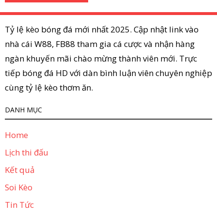
Tỷ lệ kèo bóng đá mới nhất 2025. Cập nhật link vào
nhà cái W88, FB88 tham gia cá cược và nhận hàng
ngàn khuyến mãi chào mừng thành viên mới. Trực
tiếp bóng đá HD với dàn bình luận viên chuyên nghiệp
cùng tỷ lệ kèo thơm ăn.
DANH MỤC
Home
Lịch thi đấu
Kết quả
Soi Kèo
Tin Tức