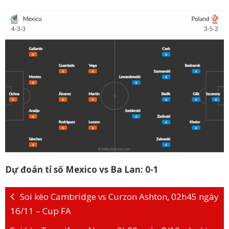
Dự đoán tỉ số Mexico vs Ba Lan: 0-1
Soi kèo Cambridge vs Curzon Ashton, 02h45 ngày
16/11 – Cup FA