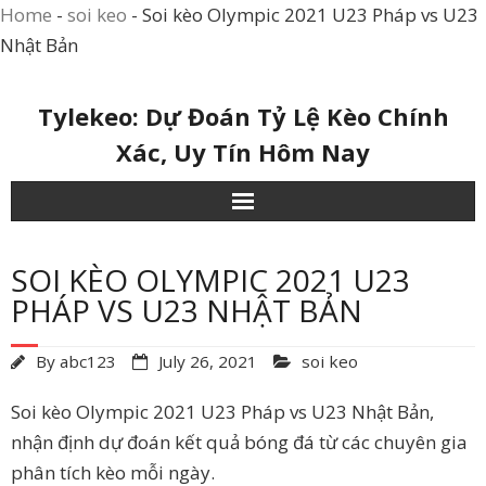
Home
-
soi keo
-
Soi kèo Olympic 2021 U23 Pháp vs U23
Nhật Bản
Skip
Tylekeo: Dự Đoán Tỷ Lệ Kèo Chính
to
Xác, Uy Tín Hôm Nay
content
SOI KÈO OLYMPIC 2021 U23
PHÁP VS U23 NHẬT BẢN
By
abc123
July 26, 2021
soi keo
Soi kèo Olympic 2021 U23 Pháp vs U23 Nhật Bản,
nhận định dự đoán kết quả bóng đá từ các chuyên gia
phân tích kèo mỗi ngày.