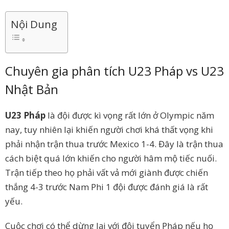
Nội Dung
Chuyên gia phân tích U23 Pháp vs U23
Nhật Bản
U23 Pháp
là đội được kì vọng rất lớn ở Olympic năm
nay, tuy nhiên lại khiến người chơi khá thất vọng khi
phải nhận trận thua trước Mexico 1-4. Đây là trận thua
cách biệt quá lớn khiến cho người hâm mộ tiếc nuối.
Trận tiếp theo họ phải vất vả mới giành được chiến
thắng 4-3 trước Nam Phi 1 đội được đánh giá là rất
yếu.
Cuộc chơi có thể dừng lại với đội tuyển Pháp nếu họ