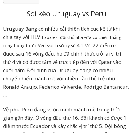
Soi kèo Uruguay vs Peru
Uruguay đang có nhiều cải thiện tích cực kể từ khi
chia tay với HLV
Tabarez, đội chủ nhà vừa có chiến thắng
22 điểm có
tưng bừng trước Venezuela với tỷ số 4-1. Với
được sau 16 vòng đấu, họ đã chính thức trở lại vị trí
thứ 4 và có được tấm vé trực tiếp đến với Qatar vào
cuối năm. Đội hình của Uruguay đang có nhiều
chuyển biến mạnh mẽ với nhiều cầu thủ trẻ như:
Ronald Araujo, Federico Valverde, Rodrigo Bentancur,
…
Về phía Peru đang vươn mình mạnh mẽ trong thời
gian gần đây. Ở vòng đấu thứ 16, đội khách có được 1
điểm trước Ecuador và xây chắc vị trí thứ 5. Đội bóng