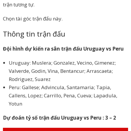
trận tương tự.
Chọn tài góc trận đấu này.
Thông tin trận đấu
Đội hình dự kiến ra sân trận đấu Uruguay vs Peru
Uruguay: Muslera; Gonzalez, Vecino, Gimenez;
Valverde, Godin, Vina, Bentancur; Arrascaeta;
Rodriguez, Suarez
Peru: Gallese; Advincula, Santamaria; Tapia,
Callens, Lopez; Carrillo, Pena, Cueva; Lapadula,
Yotun
Dự đoán tỷ số trận đấu Uruguay vs Peru : 3 – 2