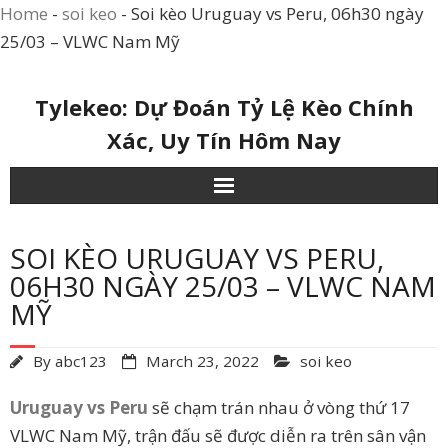
Home
-
soi keo
-
Soi kèo Uruguay vs Peru, 06h30 ngày
25/03 – VLWC Nam Mỹ
Skip
Tylekeo: Dự Đoán Tỷ Lệ Kèo Chính
to
Xác, Uy Tín Hôm Nay
content
SOI KÈO URUGUAY VS PERU,
06H30 NGÀY 25/03 – VLWC NAM
MỸ
By
abc123
March 23, 2022
soi keo
Uruguay vs Peru
sẽ chạm trán nhau ở vòng thứ 17
VLWC Nam Mỹ, trận đấu sẽ được diễn ra trên sân vận