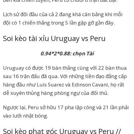
Lịch sử đối đầu của cả 2 đang khá cân bằng khi mỗi
đội có 1 chiến thắng trong 5 lần gặp gỡ gần đây.
Soi kèo tài xỉu Uruguay vs Peru
0.94*2*0.88: chọn Tài
Uruguay có được 19 bàn thắng cùng với 22 bàn thua
sau 16 trận đấu đã qua. Với những tiền đạo đẳng cấp
hàng đầu như Luis Suarez và Edinson Cavani, họ rất
dễ xuyên thủng hàng phòng ngự của đối thủ.
Ngược lại, Peru sở hữu 17 pha lập công và 21 lần phải
vào lưới nhặt bóng.
Soi kèo phạt góc Uruguay vs Peru //