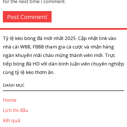
for the next time I comment.
Tỷ lệ kèo bóng đá mới nhất 2025. Cập nhật link vào
nhà cái W88, FB88 tham gia cá cược và nhận hàng
ngàn khuyến mãi chào mừng thành viên mới. Trực
tiếp bóng đá HD với dàn bình luận viên chuyên nghiệp
cùng tỷ lệ kèo thơm ăn.
DANH MỤC
Home
Lịch thi đấu
Kết quả