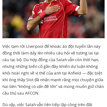
Việc tạm rời Liverpool để khoác áo đội tuyển lần này
đồng thời làm dấy lên nhiều câu hỏi về tương lai tại
câu lạc bộ. Dù hợp đồng của Salah vẫn còn thời hạn,
nhưng những biến cố gần đây khiến dư luận không
khỏi hoài nghi về vị thế của anh tại Anfield — đặc biệt
khi ông thầy Slot đã nhấn mạnh rằng mọi chuyện giữa
hai bên “không có vấn đề lớn” và mong muốn giữ chân
cầu thủ sau AFCON.
Dù vậy, việc Salah vẫn liên tiếp lập công trên đất