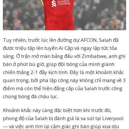
Tuy nhiên, trước lúc lên đường dự AFCON, Salah đã
được triệu tập lên tuyển Ai Cập và ngay lập tức tỏa
sáng. Ở trận mở màn bảng đấu với Zimbabwe, anh ghi
bàn ở phút bù giờ, giúp đội bóng của mình giành
chiến thắng 2-1 đầy kịch tính. Đây là một khoảnh khắc
quan trọng, bởi pha lập công này không chỉ mang về 3
điểm mà còn thể hiện đẳng cấp của Salah trước công
chúng bóng đá châu lục.
Khoảnh khắc này càng đặc biệt hơn khi trước đó,
phong độ của Salah bị đánh giá là sa sút tại Liverpool
— và việc anh tìm lại cảm giác ghi bàn giúp xoa dịu