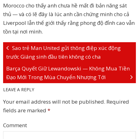
Morocco cho thấy anh chưa hề mất đi bản năng sát
thủ — và có lẽ đây là lúc anh cần chứng minh cho cả
Liverpool lẫn thế giới thấy rằng phong độ đỉnh cao vẫn
tồn tại nơi mình.
Sao trẻ Man United gửi thông điệp xúc động
trước Giáng sinh đầu tiên không có cha
Barça Quyết Giữ Lewandowski — Không Mua Tiền
Đạo Mới Trong Mùa Chuyển Nhượng Tới
LEAVE A REPLY
Your email address will not be published.
Required
fields are marked
*
Comment