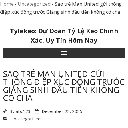
Home
-
Uncategorized
-
Sao trẻ Man United gửi thông
điệp xúc động trước Giáng sinh đầu tiên không có cha
Skip
Tylekeo: Dự Đoán Tỷ Lệ Kèo Chính
to
Xác, Uy Tín Hôm Nay
content
SAO TRẺ MAN UNITED GỬI
THÔNG ĐIỆP XÚC ĐỘNG TRƯỚC
GIÁNG SINH ĐẦU TIÊN KHÔNG
CÓ CHA
By
abc123
December 22, 2025
Uncategorized