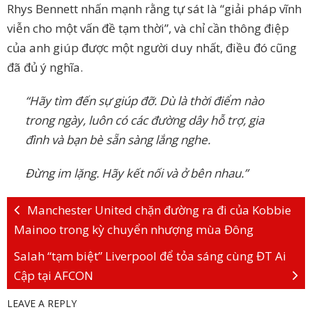
Rhys Bennett nhấn mạnh rằng tự sát là “giải pháp vĩnh
viễn cho một vấn đề tạm thời”, và chỉ cần thông điệp
của anh giúp được một người duy nhất, điều đó cũng
đã đủ ý nghĩa.
“Hãy tìm đến sự giúp đỡ. Dù là thời điểm nào
trong ngày, luôn có các đường dây hỗ trợ, gia
đình và bạn bè sẵn sàng lắng nghe.
Đừng im lặng. Hãy kết nối và ở bên nhau.”
Manchester United chặn đường ra đi của Kobbie
Mainoo trong kỳ chuyển nhượng mùa Đông
Salah “tạm biệt” Liverpool để tỏa sáng cùng ĐT Ai
Cập tại AFCON
LEAVE A REPLY